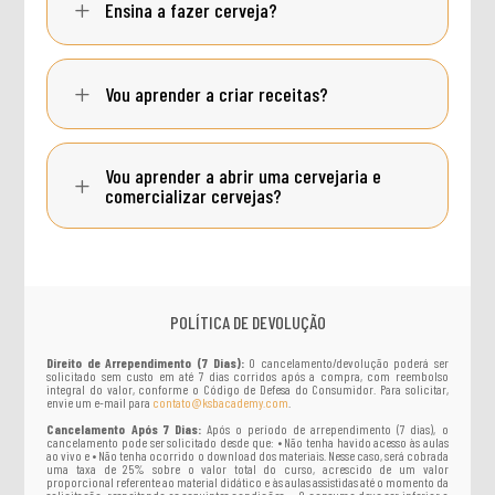
L
Ensina a fazer cerveja?
L
Vou aprender a criar receitas?
Vou aprender a abrir uma cervejaria e
L
comercializar cervejas?
POLÍTICA DE DEVOLUÇÃO
Direito de Arrependimento (7 Dias):
O cancelamento/devolução poderá ser
solicitado sem custo em até 7 dias corridos após a compra, com reembolso
integral do valor, conforme o Código de Defesa do Consumidor. Para solicitar,
envie um e-mail para
contato@ksbacademy.com
.
Cancelamento Após 7 Dias:
Após o período de arrependimento (7 dias), o
cancelamento pode ser solicitado desde que: • Não tenha havido acesso às aulas
ao vivo e • Não tenha ocorrido o download dos materiais. Nesse caso, será cobrada
uma taxa de 25% sobre o valor total do curso, acrescido de um valor
proporcional referente ao material didático e às aulas assistidas até o momento da
solicitação, respeitando as seguintes condições: • O consumo deve ser inferior a